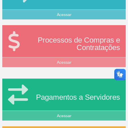
rguntas
equentes
Acessar
Processos de Compras e
Contratações
Acessar
Pagamentos a Servidores
Acessar